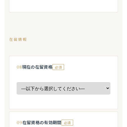
在留情報
08
現在の在留資格
必須
09
在留資格の有効期間
必須