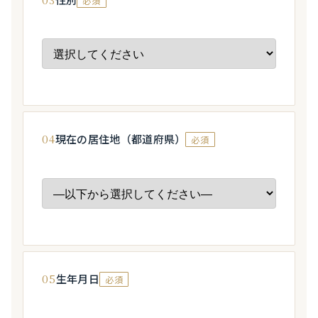
必須
04
現在の居住地（都道府県）
必須
05
生年月日
必須