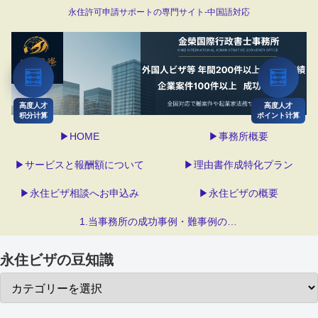
永住許可申請サポートの専門サイト-中国語対応
🧮
🧮
高度人才
高度人才
积分计算
ポイント计算
▶HOME
▶事務所概要
▶サービスと報酬額について
▶理由書作成特化プラン
▶永住ビザ相談へお申込み
▶永住ビザの概要
1.当事務所の成功事例・難事例の解決
永住ビザの豆知識