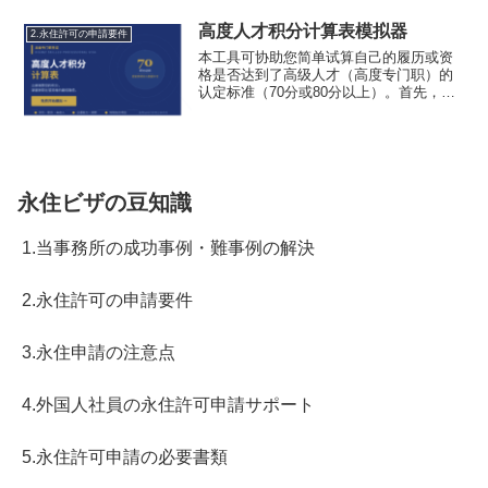
高度人才积分计算表模拟器
2.永住許可の申請要件
本工具可协助您简单试算自己的履历或资
格是否达到了高级人才（高度专门职）的
认定标准（70分或80分以上）。首先，请
根据您的活动内容在“イ”、“ロ”、“ハ”中选
择一项。
永住ビザの豆知識
1.当事務所の成功事例・難事例の解決
2.永住許可の申請要件
3.永住申請の注意点
4.外国人社員の永住許可申請サポート
5.永住許可申請の必要書類