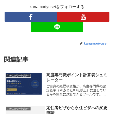
kanamoriyuseiをフォローする
kanamoriyusei
関連記事
高度専門職ポイント計算表シュミ
2.永住許可の申請要件
レーター
ご自身の経歴や資格が、高度専門職の認
定基準（70点また80点以上）に達してい
るかを簡単に試算できるツールです。ま
ず、ご自身の活動内容に合わせて
**「イ」「ロ」「ハ」**のいずれかを選択
してください。高度学術研究活動
定住者ビザから永住ビザへの変更
2.永住許可の申請要件
「イ」：大学教授や研究者な...
申請