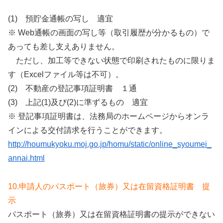
(1) 預貯金通帳の写し 適宜
※ Web通帳の画面の写し等（取引履歴が分かるもの）で
あっても差し支えありません。
ただし、加工等できない状態で印刷されたものに限りま
す（Excelファイル等は不可）。
(2) 不動産の登記事項証明書 １通
(3) 上記(1)及び(2)に準ずるもの 適宜
※ 登記事項証明書は、法務局のホームページからオンラ
インによる交付請求を行うことができます。
http://houmukyoku.moj.go.jp/homu/static/online_syoumei_
annai.html
10.申請人のパスポート（旅券）又は在留資格証明書 提
示
パスポート（旅券）又は在留資格証明書の提示ができない