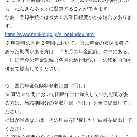
※ 日本年金機構のホームページ（以下のURLを参照）か
ら、ねんきんネットに登録することができます。
なお、登録手続には最大５営業日程度かかる場合がありま
す。
https://www.nenkin.go.jp/n_net/index.html
※ 申請時の直近２年間において、国民年金の被保険者で
あった期間がある方は、「各月の年金記録」の中にある、
「国民年金の年金記録（各月の納付状況）」の印刷画面も
併せて提出してください。
ウ 国民年金保険料領収証書（写し）
※ 直近２年間において国民年金に加入していた期間があ
る方は、当該期間分の領収証書（写し）を全て提出してく
ださい。
提出が困難な方は、その理由を記載した理由書を提出して
ください。