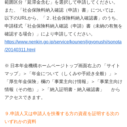
範囲区分「延滞金含む」を選択して申請してください。
また、「社会保険料納入確認（申請）書」については、
以下のURLから、「２. 社会保険料納入確認書」のうち、
申請様式「社会保険料納入確認（申請）書（未納の有無を
確認する場合）」により申請してください。
https://www.nenkin.go.jp/service/kounen/jigyonushi/sonota
/20140311.html
※ 日本年金機構ホームページトップ画面右上の 「サイト
マップ」＞「年金について（しくみや手続き全般）」＞
「厚生年金保険」欄の「事業主向け情報」＞「事業主向け
情報（その他）」＞「納入証明書・納入確認書」 から
アクセスできます。
９.申請人又は申請人を扶養する方の資産を証明する次の
いずれかの資料