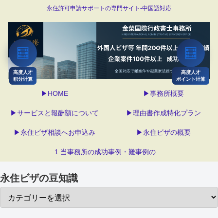
永住許可申請サポートの専門サイト-中国語対応
🧮
🧮
高度人才
高度人才
积分计算
ポイント计算
▶HOME
▶事務所概要
▶サービスと報酬額について
▶理由書作成特化プラン
▶永住ビザ相談へお申込み
▶永住ビザの概要
1.当事務所の成功事例・難事例の解決
永住ビザの豆知識