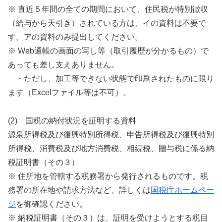
※ 直近５年間の全ての期間において、住民税が特別徴収
（給与から天引き）されている方は、イの資料は不要で
す。アの資料のみ提出してください。
※ Web通帳の画面の写し等（取引履歴が分かるもの）で
あっても差し支えありません。
・ただし、加工等できない状態で印刷されたものに限り
ます（Excelファイル等は不可）。
(2) 国税の納付状況を証明する資料
源泉所得税及び復興特別所得税、申告所得税及び復興特別
所得税、消費税及び地方消費税、相続税、贈与税に係る納
税証明書（その３）
※ 住所地を管轄する税務署から発行されるものです。税
務署の所在地や請求方法など、詳しくは
国税庁ホームペー
ジ
を御確認ください。
※ 納税証明書（その３）は、証明を受けようとする税目