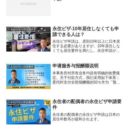
永住ビザ-10年居住しなくても申
2.永住許可の申請要件
請できる人は？
永住ビザ申請は、原則10年以上に日本居
住する必要がありますが、10年居住しな
くても居住要件を満たし、永住申請がで
きる方もいます。
申请服务与报酬额说明
2.永住許可の申請要件
本事务所对所有业务均设有明确的收费规
定。关于付款方式，我们采用如下体系：
委托时支付全部报酬额的50％作为「预付
款（着手金）」，取得许可后支付剩余
50％作为「成功报酬」，万一申请不获批
准，后半部分的成功报酬（余款）将不予
收取。
永住者の配偶者の永住ビザ申請要
2.永住許可の申請要件
件
永住者の配偶者の永住ビザ申請は日本の
居住年数等が緩和されます。