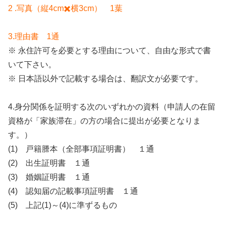
2 .写真（縦4cm✖️横3cm） 1葉
3.理由書 1通
※ 永住許可を必要とする理由について、自由な形式で書
いて下さい。
※ 日本語以外で記載する場合は、翻訳文が必要です。
4.身分関係を証明する次のいずれかの資料（申請人の在留
資格が「家族滞在」の方の場合に提出が必要となりま
す。）
(1) 戸籍謄本（全部事項証明書） １通
(2) 出生証明書 １通
(3) 婚姻証明書 １通
(4) 認知届の記載事項証明書 １通
(5) 上記(1)～(4)に準ずるもの