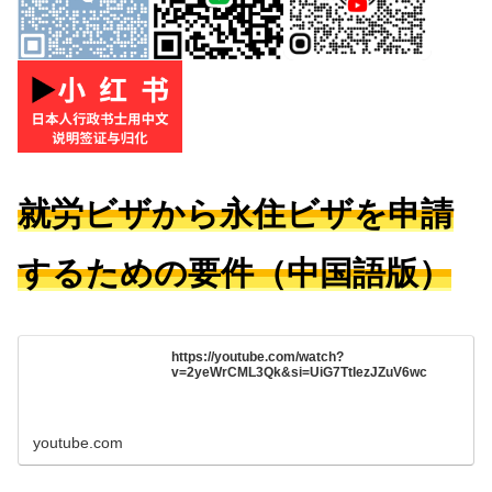
就労ビザから永住ビザを申請
するための要件（中国語版）
https://youtube.com/watch?
v=2yeWrCML3Qk&si=UiG7TtIezJZuV6wc
youtube.com